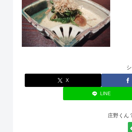
シ
X
LINE
庄野くん