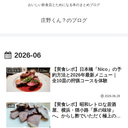
おいしい飲食店とためになる本のまとめブログ
庄野くん？のブログ
2026-06
【実食レポ】日本橋「Nico」の予
ビストロ
約方法と2026年最新メニュー｜
全10皿の狩猟コースを体験
2026.06.28
【実食レポ】昭和レトロな居酒
お酒
屋、横浜・狸小路「豚の味珍」
へ。からし酢でいただく極上の豚
珍味を堪能