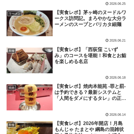
2026.06.25
【実食レポ】茅ヶ崎のヌードルワ
ラーメン
ークス訪問記。まろやかな大分ラ
ーメンのスープとバリカタ細麺
2026.06.21
【実食レポ】「西荻窪 こいず
和食
み」のコースを堪能！和食とお鮨
を楽しめる名店
2026.06.18
【実食レポ】焼肉本能苑 -罪と罰-
焼肉
は予約できる？最新システムと
「人間をダメにするタレ」の正体
を徹底解説
2026.06.14
【実食レポ】2026年開店！月島
和食
もんじゃ たまとや 綱島の混雑状