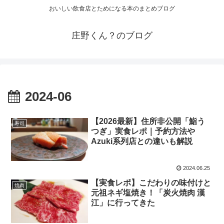
おいしい飲食店とためになる本のまとめブログ
庄野くん？のブログ
2024-06
【2026最新】住所非公開「鮨う
寿司
つぎ」実食レポ｜予約方法や
Azuki系列店との違いも解説
2024.06.25
【実食レポ】こだわりの味付けと
焼肉
元祖ネギ塩焼き！「炭火焼肉 漢
江」に行ってきた