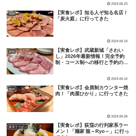
2024.06.23
【実食レポ】知る人ぞ知る名店！
焼肉
「炭火庭」に行ってきた
2024.06.19
【実食レポ】武蔵新城「さわい
焼肉
し」2026年最新情報！完全予約
制・コース制への移行と予約のコ
ツ
2024.06.16
【実食レポ】会員制カウンター焼
焼肉
肉！「肉屋ひかり」に行ってきた
2024.06.09
【実食レポ】荻窪の行列家系ラー
家系ラーメン
メン！「麺家 龍～Ryo～」に行っ