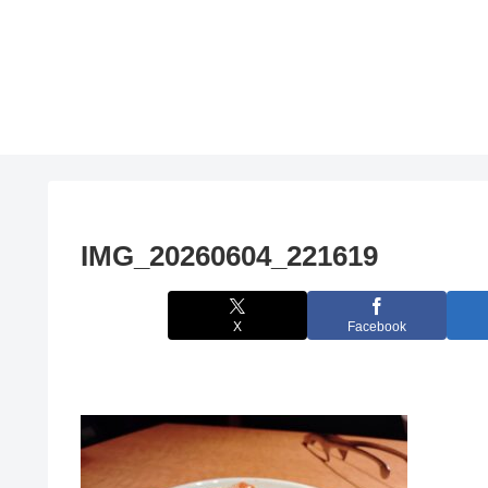
IMG_20260604_221619
X
Facebook