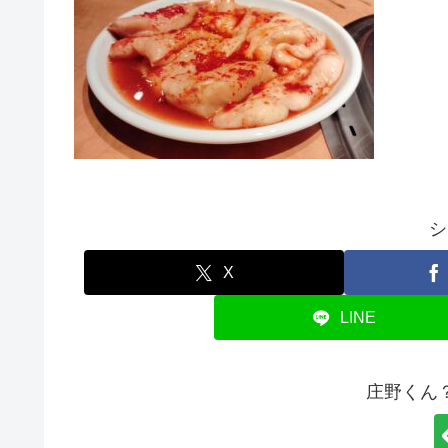
シ
X
LINE
庄野くん