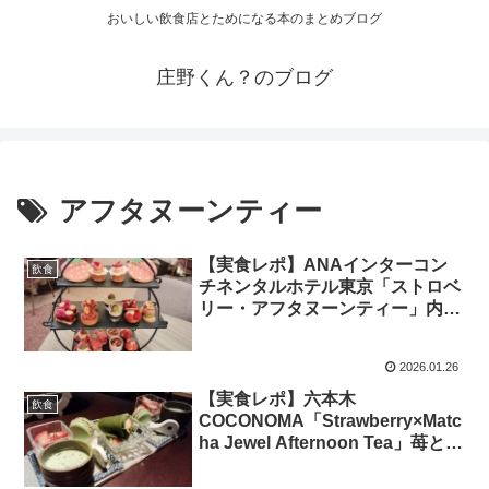
おいしい飲食店とためになる本のまとめブログ
庄野くん？のブログ
アフタヌーンティー
【実食レポ】ANAインターコン
飲食
チネンタルホテル東京「ストロベ
リー・アフタヌーンティー」内容
や予約方法等を詳細解説
2026.01.26
【実食レポ】六本木
飲食
COCONOMA「Strawberry×Matc
ha Jewel Afternoon Tea」苺と抹
茶の限定アフタヌーンティー