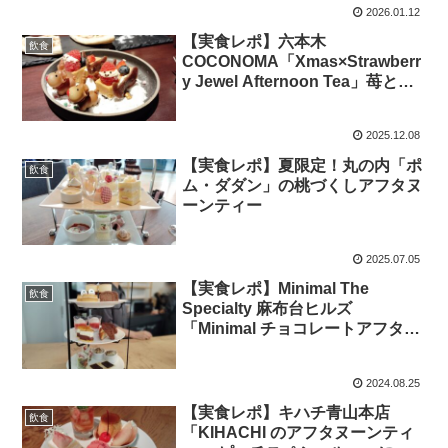
2026.01.12
【実食レポ】六本木
飲食
COCONOMA「Xmas×Strawberr
y Jewel Afternoon Tea」苺とク
リスマスの贅沢アフタヌーンティ
ー
2025.12.08
【実食レポ】夏限定！丸の内「ポ
飲食
ム・ダダン」の桃づくしアフタヌ
ーンティー
2025.07.05
【実食レポ】Minimal The
飲食
Specialty 麻布台ヒルズ
「Minimal チョコレートアフタヌ
ーンティーvol.1」に行ってきた
2024.08.25
【実食レポ】キハチ青山本店
飲食
「KIHACHI のアフタヌーンティ