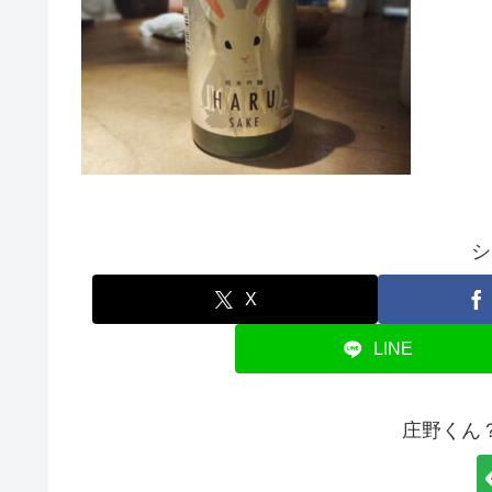
シ
X
LINE
庄野くん