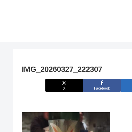
IMG_20260327_222307
X
Facebook