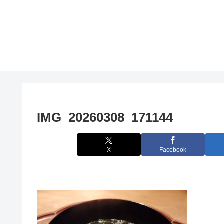
IMG_20260308_171144
X
Facebook