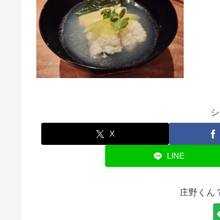
シ
X
LINE
庄野くん