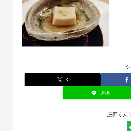
シ
X
LINE
庄野くん