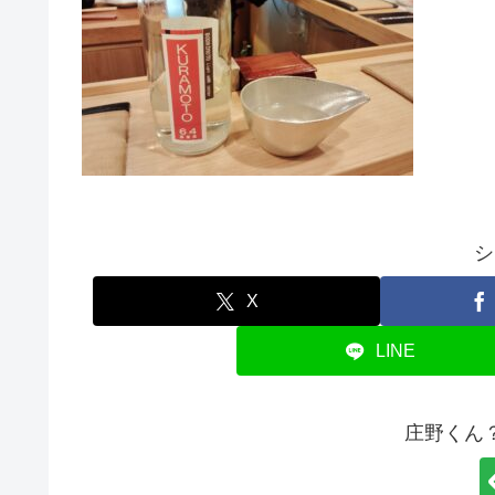
シ
X
LINE
庄野くん