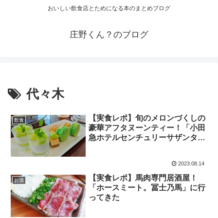
おいしい飲食店とためになる本のまとめブログ
庄野くん？のブログ
代々木
【実食レポ】旬のメロンづくしの
飲食
豪華アフタヌーンティー！「小田
急ホテルセンチュリーサザンタワ
ー」に行ってきた
2023.08.14
【実食レポ】馬肉専門居酒屋！
お酒
「ホースミート。冨士乃馬」に行
ってきた