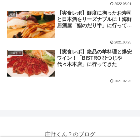
2022.05.01
【実食レポ】鮮度に拘ったお寿司
お酒
と日本酒をリーズナブルに！海鮮
居酒屋「鮨のだり半」に行ってき
た
2021.03.25
【実食レポ】絶品の羊料理と爆安
ビストロ
ワイン！「BISTRO ひつじや
代々木本店」に行ってきた
2021.02.25
庄野くん？のブログ