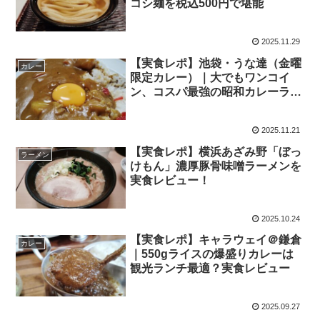
コシ麺を税込500円で堪能
2025.11.29
【実食レポ】池袋・うな達（金曜
カレー
限定カレー）｜大でもワンコイ
ン、コスパ最強の昭和カレーラン
チ
2025.11.21
【実食レポ】横浜あざみ野「ぼっ
ラーメン
けもん」濃厚豚骨味噌ラーメンを
実食レビュー！
2025.10.24
【実食レポ】キャラウェイ＠鎌倉
カレー
｜550gライスの爆盛りカレーは
観光ランチ最適？実食レビュー
2025.09.27