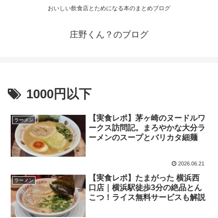
おいしい飲食店とためになる本のまとめブログ
庄野くん？のブログ
1000円以下
【実食レポ】茅ヶ崎のヌードルワ
ラーメン
ークス訪問記。まろやかな大分ラ
ーメンのスープとバリカタ細麺
2026.06.21
【実食レポ】たまがった 横浜西
ラーメン
口店｜横浜駅徒歩3分の絶品とん
こつ！ライス無料サービスも解説