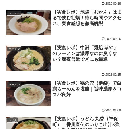
2026.03.18
【実食レポ】池袋「むかん」はま
ラーメン
るで飲む牡蠣！待ち時間やアクセ
ス、実食感想を徹底解説
2026.02.26
【実食レポ】中洲「麺処 恭や」
ラーメン
のラーメンは濃厚なのに臭くな
い？深夜営業で〆にも最適
2026.02.15
【実食レポ】鶏の穴（池袋）で白
ラーメン
鶏らーめんを堪能｜旨味濃厚＆コ
スパ良好
2026.01.09
【実食レポ】うどん 丸香（神保
うどん
町）｜香川直伝のいりこ出汁×強