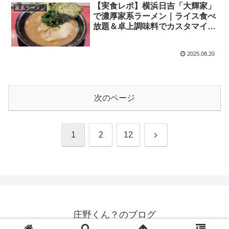
【実食レポ】横浜日吉「大輝家」
家系ラーメン
で濃厚家系ラーメン｜ライス食べ
放題＆卓上調味料でカスタマイズ
自在
2025.08.20
次のページ
次
1
2
12
へ
庄野くん？のブログ