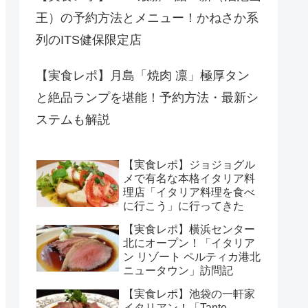
王）の予約方法とメニュー！かねさか系
列のITS健保限定店
【実食レポ】月島「焼肉 凛」極厚タン
と絶品ランプを堪能！予約方法・最新シ
ステムも解説
【実食レポ】ジョジョグル
メで有名な本格イタリア料
理店「イタリア料理を食べ
に行こう」に行ってきた
【実食レポ】横浜センター
北にオープン！「イタリア
ン リゾート ペルティカ港北
ニュータウン」訪問記
【実食レポ】池袋の一軒家
イタリアン！「Tante