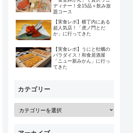
ディナー！全15品＋飲み放
題コース
【実食レポ】横丁内にある
超人気店！「虎ノ門とだ
か」に行ってきた
【実食レポ】うにと牡蠣の
パラダイス！和食居酒屋
「ニュー新みかん」に行っ
てきた
カテゴリー