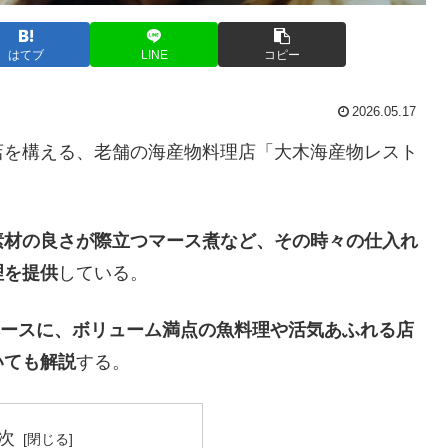
はてブ
LINE
コピー
2026.05.17
店を構える、老舗の海産物料理店「大木海産物レスト
素材の良さが際立つマース煮など、その時々の仕入れ
理を提供
している。
ースに、ボリューム満点の魚料理や活気あふれる店
いても解説
する。
次