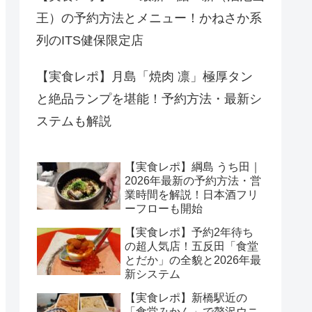
王）の予約方法とメニュー！かねさか系
列のITS健保限定店
【実食レポ】月島「焼肉 凛」極厚タン
と絶品ランプを堪能！予約方法・最新シ
ステムも解説
【実食レポ】綱島 うち田｜
2026年最新の予約方法・営
業時間を解説！日本酒フリ
ーフローも開始
【実食レポ】予約2年待ち
の超人気店！五反田「食堂
とだか」の全貌と2026年最
新システム
【実食レポ】新橋駅近の
「食堂みかん」で贅沢ウニ