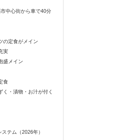
那覇市中心街から車で40分
ツの定食がメイン
充実
泡盛メイン
定食
ずく・漬物・お汁が付く
ステム（2026年）