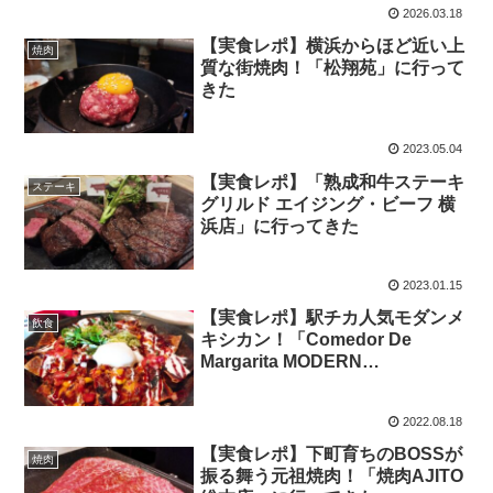
2026.03.18
【実食レポ】横浜からほど近い上
焼肉
質な街焼肉！「松翔苑」に行って
きた
2023.05.04
【実食レポ】「熟成和牛ステーキ
ステーキ
グリルド エイジング・ビーフ 横
浜店」に行ってきた
2023.01.15
【実食レポ】駅チカ人気モダンメ
飲食
キシカン！「Comedor De
Margarita MODERN
MEXICANO」に行ってきた
2022.08.18
【実食レポ】下町育ちのBOSSが
焼肉
振る舞う元祖焼肉！「焼肉AJITO