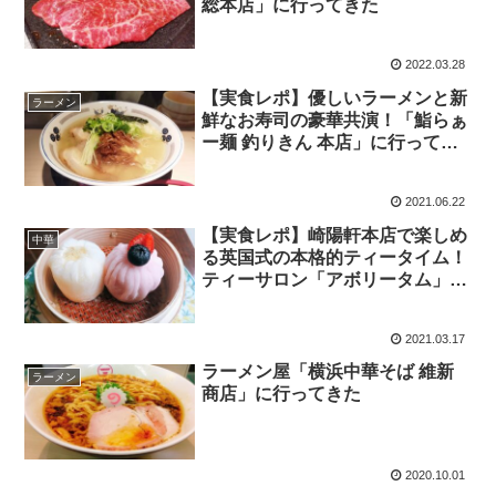
総本店」に行ってきた
2022.03.28
【実食レポ】優しいラーメンと新
ラーメン
鮮なお寿司の豪華共演！「鮨らぁ
ー麺 釣りきん 本店」に行ってき
た
2021.06.22
【実食レポ】崎陽軒本店で楽しめ
中華
る英国式の本格的ティータイム！
ティーサロン「アボリータム」に
行ってきた
2021.03.17
ラーメン屋「横浜中華そば 維新
ラーメン
商店」に行ってきた
2020.10.01