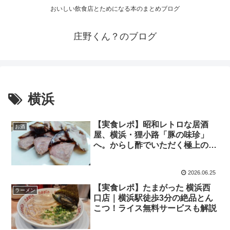
おいしい飲食店とためになる本のまとめブログ
庄野くん？のブログ
横浜
【実食レポ】昭和レトロな居酒
お酒
屋、横浜・狸小路「豚の味珍」
へ。からし酢でいただく極上の豚
珍味を堪能
2026.06.25
【実食レポ】たまがった 横浜西
ラーメン
口店｜横浜駅徒歩3分の絶品とん
こつ！ライス無料サービスも解説