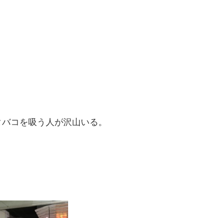
。
タバコを吸う人が沢山いる。