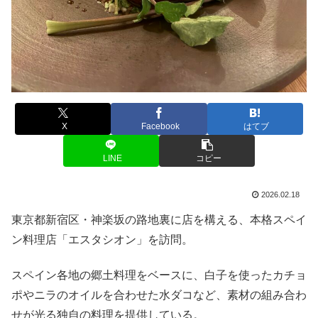
X
Facebook
はてブ
LINE
コピー
2026.02.18
東京都新宿区・神楽坂の路地裏に店を構える、本格スペイ
ン料理店「エスタシオン」を訪問。
スペイン各地の郷土料理をベースに、白子を使ったカチョ
ポやニラのオイルを合わせた水ダコなど、素材の組み合わ
せが光る独自の料理を提供している。