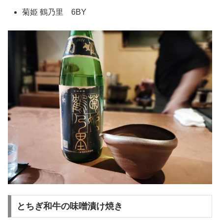
菊姫 鶴乃里 6BY
とちぎ和牛の味噌漬け焼き