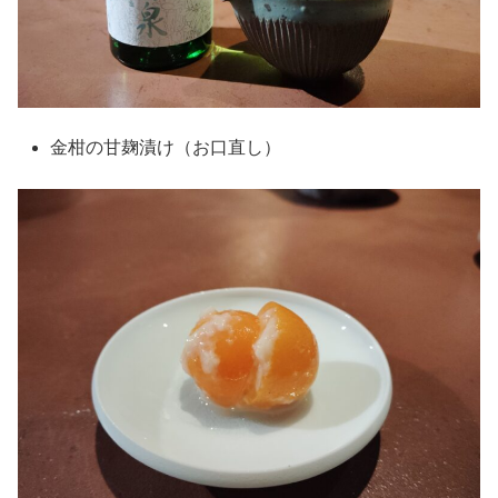
金柑の甘麹漬け（お口直し）