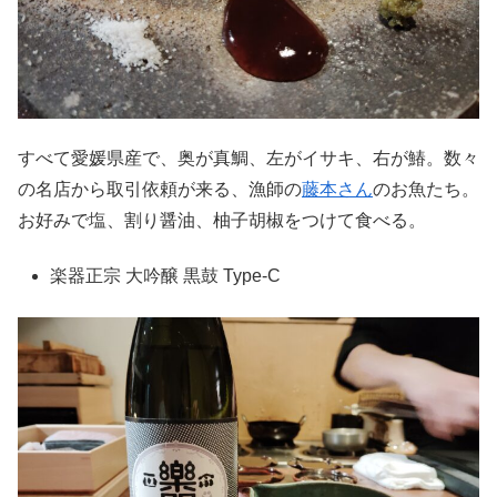
すべて愛媛県産で、奥が真鯛、左がイサキ、右が鰆。数々
の名店から取引依頼が来る、漁師の
藤本さん
のお魚たち。
お好みで塩、割り醤油、柚子胡椒をつけて食べる。
楽器正宗 大吟醸 黒鼓 Type-C