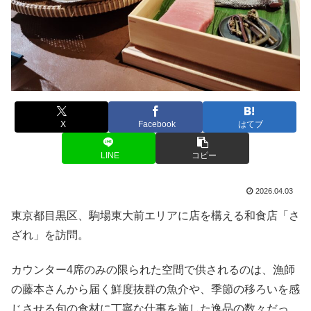
X
Facebook
はてブ
LINE
コピー
2026.04.03
東京都目黒区、駒場東大前エリアに店を構える和食店「さ
ざれ」を訪問。
カウンター4席のみの限られた空間で供されるのは、漁師
の藤本さんから届く鮮度抜群の魚介や、季節の移ろいを感
じさせる旬の食材に丁寧な仕事を施した逸品の数々だっ