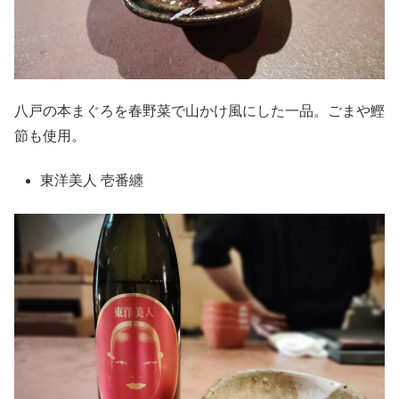
八戸の本まぐろを春野菜で山かけ風にした一品。ごまや鰹
節も使用。
東洋美人 壱番纏