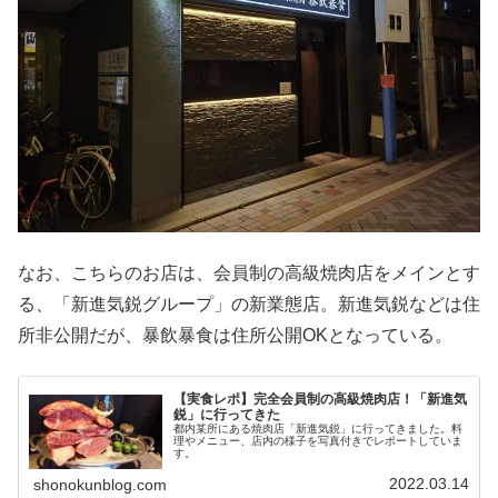
なお、こちらのお店は、会員制の高級焼肉店をメインとす
る、「新進気鋭グループ」の新業態店。新進気鋭などは住
所非公開だが、暴飲暴食は住所公開OKとなっている。
【実食レポ】完全会員制の高級焼肉店！「新進気
鋭」に行ってきた
都内某所にある焼肉店「新進気鋭」に行ってきました。料
理やメニュー、店内の様子を写真付きでレポートしていま
す。
2022.03.14
shonokunblog.com