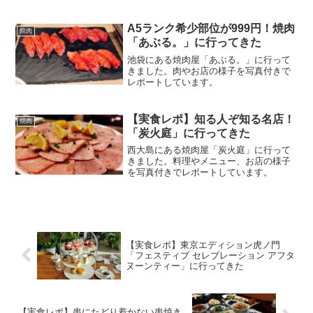
だわり抜いた絶品肉の数々を堪能。2025
年12月訪問時の記録を基に、2026年最新
の予約方法（インスタ・電話）や営業時
A5ランク希少部位が999円！焼肉
焼肉
間、予算を徹底解説。
「あぶる。」に行ってきた
池袋にある焼肉屋「あぶる。」に行って
きました。肉やお店の様子を写真付きで
レポートしています。
【実食レポ】知る人ぞ知る名店！
焼肉
「炭火庭」に行ってきた
西大島にある焼肉屋「炭火庭」に行って
きました。料理やメニュー、お店の様子
を写真付きでレポートしています。
【実食レポ】東京エディション虎ノ門
「フェスティブ セレブレーション アフタ
ヌーンティー」に行ってきた
【実食レポ】串にたどり着かない串焼き