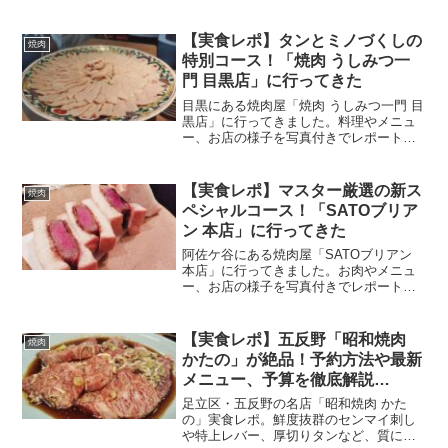
グリーンラインのセンター北駅から徒歩
10分程度の場所にある商業施設「ルララ
こうほく」の1階にお店は入っている。同
【実食レポ】タンとミノづくしの
焼肉
ラインのセンター...
特別コース！「焼肉 うしみつ一
門 目黒店」に行ってきた
目黒にある焼肉屋「焼肉 うしみつ一門 目
黒店」に行ってきました。料理やメニュ
ー、お店の様子を写真付きでレポートし
ています。
【実食レポ】マスター厳選の新ス
焼肉
ペシャルコース！「SATOブリア
ン 本店」に行ってきた
阿佐ケ谷にある焼肉屋「SATOブリアン
本店」に行ってきました。お肉やメニュ
ー、お店の様子を写真付きでレポートし
ています。
【実食レポ】五反野「昭和焼肉
焼肉
かたの」が絶品！予約方法や最新
メニュー、予算を徹底解説
（2026年版）
足立区・五反野の名店「昭和焼肉 かた
の」実食レポ。鮮度抜群のセンマイ刺し
や特上レバー、厚切りタンなど、質にこ