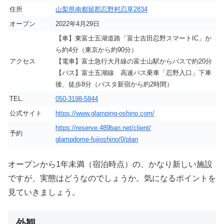
住所
山梨県南都留郡忍野村忍草2834
オープン
2022年4月29日
【車】東富士五湖道路「富士吉田忍野スマートIC」か
ら約4分（東京から約90分）
アクセス
【電車】富士急行大月線の富士山駅からバスで約20分
【バス】富士五湖線 高速バス乗車「忍野入口」下車
後、徒歩8分（バスタ新宿から約2時間）
TEL.
050-3198-5844
公式サイト
https://www.glamping-oshino.com/
https://reserve.489ban.net/client/
予約
glampdome-fujioshino/0/plan
オープンから1年未満（宿泊時点）の、かなり新しい施設
ですが、実態はどうなのでしょうか。気になるポイントを
見ていきましょう。
外観