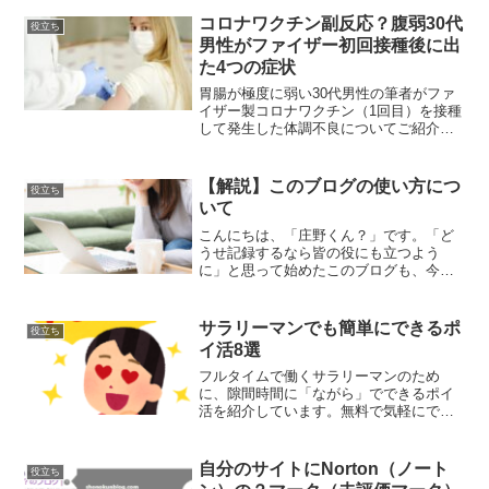
います。初めてのグランピングに挑戦し
てみたい方、グランドーム富士忍野を訪
コロナワクチン副反応？腹弱30代
役立ち
問してみたい方はぜひ参考にしてくださ
男性がファイザー初回接種後に出
い。
た4つの症状
胃腸が極度に弱い30代男性の筆者がファ
イザー製コロナワクチン（1回目）を接種
して発生した体調不良についてご紹介し
ています。年代や体質が近い人に表れた
症状を把握しておくことで、その後の予
定を立てやすくなりますので、ぜひ参考
【解説】このブログの使い方につ
役立ち
にしてみてください。
いて
こんにちは、「庄野くん？」です。「ど
うせ記録するなら皆の役にも立つよう
に」と思って始めたこのブログも、今で
は毎日多くの方々に読んでいただけるよ
うになりました。それに伴い、「記事が
多すぎて探しにくい」というご意見を頂
サラリーマンでも簡単にできるポ
役立ち
戴することが増えました。確...
イ活8選
フルタイムで働くサラリーマンのため
に、隙間時間に「ながら」でできるポイ
活を紹介しています。無料で気軽にでき
るので、初めてのポイ活としてもおすす
めです。
自分のサイトにNorton（ノート
役立ち