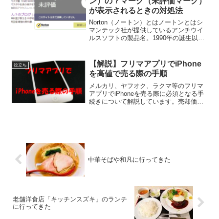
ン）の？マーク（未評価マーク）
が表示されるときの対処法
Norton（ノートン）とはノートンとはシ
マンテック社が提供しているアンチウイ
ルスソフトの製品名。1990年の誕生以
来、全世界で10億人以上が利用してお
り、2020年現在でもトップクラスのシェ
アを誇っているセキュリティソフトであ
【解説】フリマアプリでiPhone
役立ち
る。性能の高...
を高値で売る際の手順
メルカリ、ヤフオク、ラクマ等のフリマ
アプリでiPhoneを売る際に必須となる手
続きについて解説しています。売却価格
を高くするための方法や、出品時の商品
情報欄の記述のテンプレートも掲載して
います。
中華そばや和凡に行ってきた
老舗洋食店「キッチンスズキ」のランチ
に行ってきた