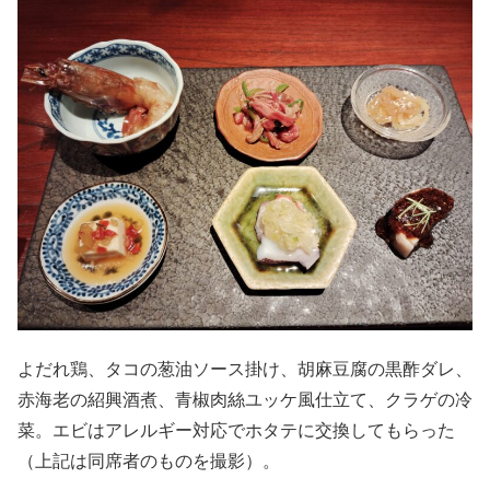
よだれ鶏、タコの葱油ソース掛け、胡麻豆腐の黒酢ダレ、
赤海老の紹興酒煮、青椒肉絲ユッケ風仕立て、クラゲの冷
菜。エビはアレルギー対応でホタテに交換してもらった
（上記は同席者のものを撮影）。