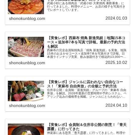
武蔵小杉にある焼肉店「武蔵小杉 大衆焼肉 暴飲暴食」に
行ってきました。料理やメニュー、お店の様子を写真付き
でレポートしています。
2024.01.03
shonokunblog.com
【実食レポ】西麻布 焼鳥 新進気鋭｜地鶏15本コ
ース＋追加串7本を写真で詳報。最新の予約方法
も解説
西麻布の完全会員制焼鳥店「焼鳥 新進気鋭」を実食。地鶏
15本のおまかせコース＋追加串7本を写真付きで詳報。日
本酒ラインナップ充実、飲み放題付きで税込約13,000〜
16,500円の実態を紹介。最新の予約方法等も解説。
2025.10.02
shonokunblog.com
【実食レポ】ジャンルに囚われない自由なコー
ス！「東麻布 自由奔放」の全貌と予約方法
住所非公開・会員制「新進気鋭」グループの「東麻布 自由
奔放」を解説。2026年最新の営業時間や予約システム、ペ
アリング込みの価格帯を掲載。ジャンルにとらわれない独
創的なコース内容や他の系列店との違いを、実際の訪問記
録に基づき詳しく紹介する。
2024.04.10
shonokunblog.com
【実食レポ】会員制＆住所非公開の割烹！「青天
霹靂」に行ってきた
神楽坂にある割烹「青天霹靂」に行ってきました。料理や