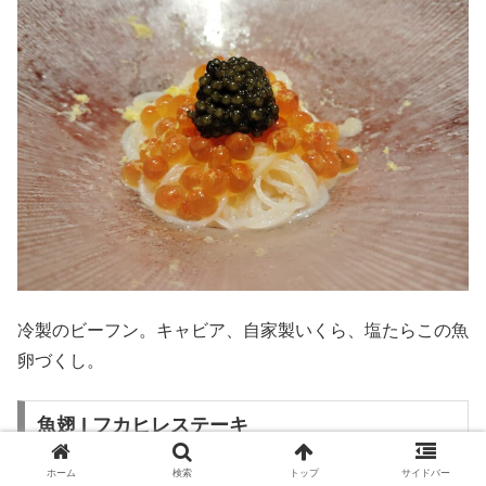
冷製のビーフン。キャビア、自家製いくら、塩たらこの魚
卵づくし。
魚翅 | フカヒレステーキ
ホーム
検索
トップ
サイドバー