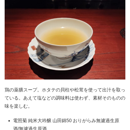
鶏の薬膳スープ。ホタテの貝柱や松茸を使って出汁を取っ
ている。あえて塩などの調味料は使わず、素材そのものの
味を楽しむ。
電照菊 純米大吟醸 山田錦50 おりがらみ無濾過生原
酒/無濾過生原酒