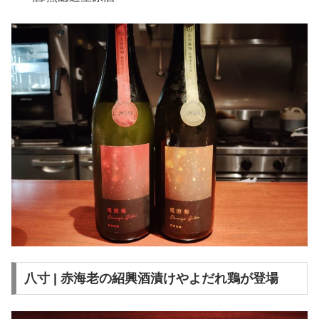
八寸 | 赤海老の紹興酒漬けやよだれ鶏が登場