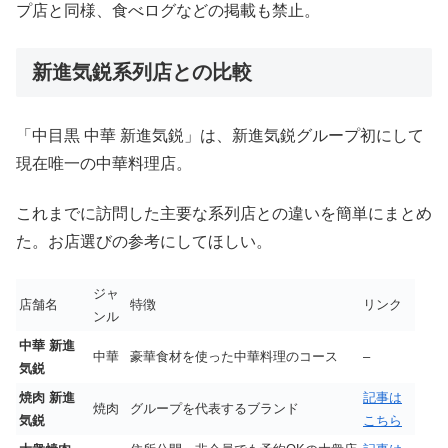
プ店と同様、食べログなどの掲載も禁止。
新進気鋭系列店との比較
「中目黒 中華 新進気鋭」は、新進気鋭グループ初にして
現在唯一の中華料理店。
これまでに訪問した主要な系列店との違いを簡単にまとめ
た。お店選びの参考にしてほしい。
ジャ
店舗名
特徴
リンク
ンル
中華 新進
中華
豪華食材を使った中華料理のコース
–
気鋭
焼肉 新進
記事は
焼肉
グループを代表するブランド
気鋭
こちら