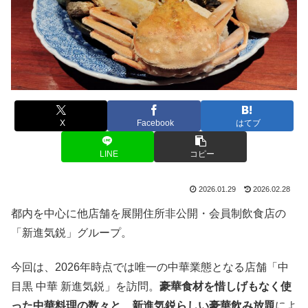
X
Facebook
はてブ
LINE
コピー
2026.01.29
2026.02.28
都内を中心に他店舗を展開住所非公開・会員制飲食店の
「新進気鋭」グループ。
今回は、2026年時点では唯一の中華業態となる店舗「中
目黒 中華 新進気鋭」を訪問。
豪華食材を惜しげもなく使
った中華料理の数々と、新進気鋭らしい豪華飲み放題
によ