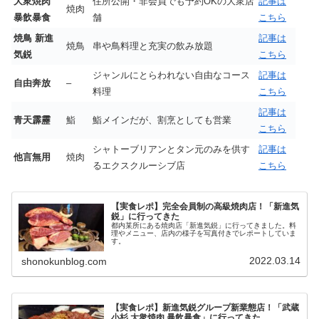
大衆焼肉
住所公開・非会員でも予約OKの大衆店
記事は
焼肉
暴飲暴食
舗
こちら
焼鳥 新進
記事は
焼鳥
串や鳥料理と充実の飲み放題
気鋭
こちら
ジャンルにとらわれない自由なコース
記事は
自由奔放
–
料理
こちら
記事は
青天霹靂
鮨
鮨メインだが、割烹としても営業
こちら
シャトーブリアンとタン元のみを供す
記事は
他言無用
焼肉
るエクスクルーシブ店
こちら
【実食レポ】完全会員制の高級焼肉店！「新進気
鋭」に行ってきた
都内某所にある焼肉店「新進気鋭」に行ってきました。料
理やメニュー、店内の様子を写真付きでレポートしていま
す。
2022.03.14
shonokunblog.com
【実食レポ】新進気鋭グループ新業態店！「武蔵
小杉 大衆焼肉 暴飲暴食」に行ってきた