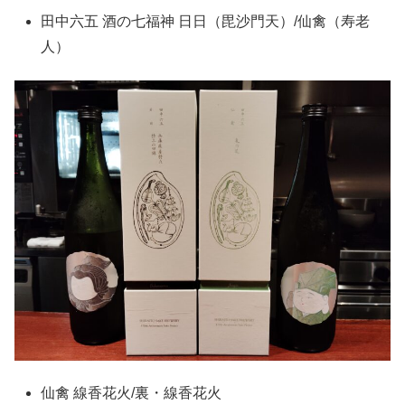
田中六五 酒の七福神 日日（毘沙門天）/仙禽（寿老
人）
仙禽 線香花火/裏・線香花火