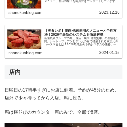
メニュー、お店の様子を写真付きでレポートしています。
2023.12.18
shonokunblog.com
【実食レポ】焼肉 他言無用のメニューと予約方
法！2026年最新のシステムを徹底解説
新進気鋭グループの最上位店「焼肉 他言無用」の全貌を公
開。シャトーブリアンとタン元のみで構成される異次元の
コース内容とは？2026年最新の予約システムや価格、一般
からの訪問ルートまで、謎に包まれた最高峰の実態を徹底
解説します。
2024.01.15
shonokunblog.com
店内
日曜日の17時半すぎにお店に到着。予約が45分のため、
店外で少々待ってから入店。席に座る。
席は横並びのカウンター席のみで、全部で8席。