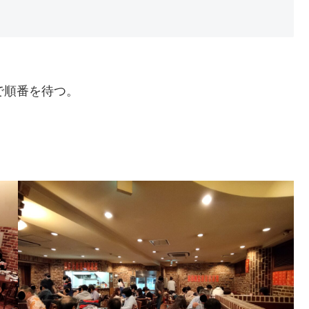
。
で順番を待つ。