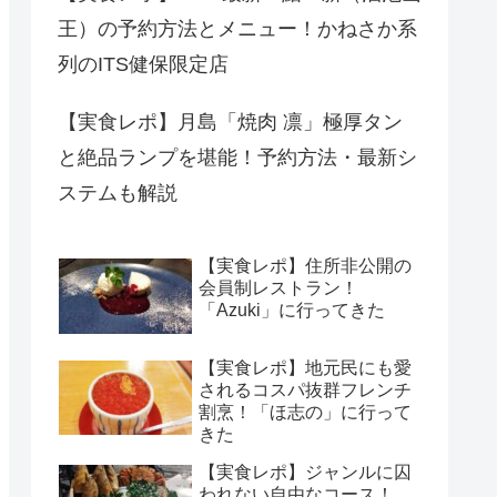
王）の予約方法とメニュー！かねさか系
列のITS健保限定店
【実食レポ】月島「焼肉 凛」極厚タン
と絶品ランプを堪能！予約方法・最新シ
ステムも解説
【実食レポ】住所非公開の
会員制レストラン！
「Azuki」に行ってきた
【実食レポ】地元民にも愛
されるコスパ抜群フレンチ
割烹！「ほ志の」に行って
きた
【実食レポ】ジャンルに囚
われない自由なコース！