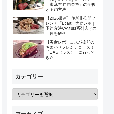
「東麻布 自由奔放」の全貌
と予約方法
【2026最新】住所非公開フ
レンチ「Écart」実食レポ｜
予約方法やAzuki系列店との
比較を解説
【実食レポ】コスパ抜群の
おまかせフレンチコース！
「L'AS（ラス）」に行って
きた
カテゴリー