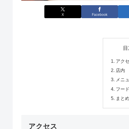
X
Facebook
目
アク
店内
メニ
フー
まと
アクセス